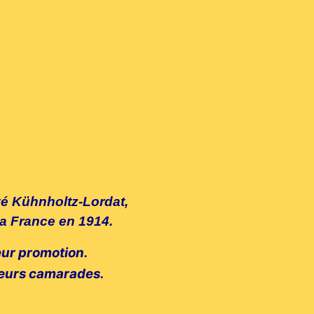
vé Kühnholtz-Lordat,
la France en 1914.
leur promotion.
 leurs camarades.