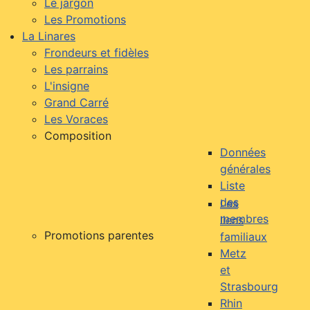
Le jargon
Les Promotions
La Linares
Frondeurs et fidèles
Les parrains
L'insigne
Grand Carré
Les Voraces
Composition
Données
générales
Liste
des
Les
membres
liens
Promotions parentes
familiaux
Metz
et
Strasbourg
Rhin