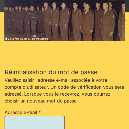
≡
Menu Linares
Réinitialisation du mot de passe
Veuillez saisir l'adresse e-mail associée à votre
compte d'utilisateur. Un code de vérification vous sera
adressé. Lorsque vous le recevrez, vous pourrez
choisir un nouveau mot de passe
Adresse e-mail
*