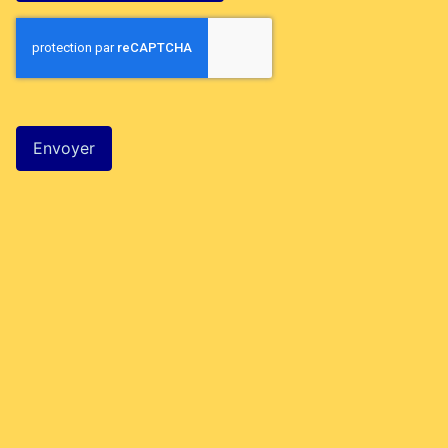
Système Captcha
*
Envoyer